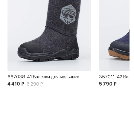
нки для мальчика
3
5 790 ₽