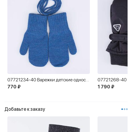
07721234-40 Варежки детские однослойные синий
07721268-40 Детские черные варежки для мальчика и девочки
1 790 ₽
8
Добавьте к заказу