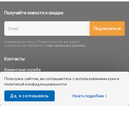
Получайте новости и скидки
Подписаться
Нажимая кнопку «Подписаться» вы даете
согласие на обработку
персональных данных
Контакты
Клиентская служба
8 800 333 08 45
Пользуясь сайтом, вы соглашаетесь с использованием куки и
политикой конфиденциальности
info@kotofey.ru
Магазины в Москва (50)
Узнать подробнее
Да, я соглашаюсь
Интернет-магазин
+7 495 212-93-79
shop@kotofey.ru