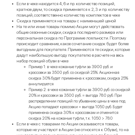
Если в чеке находится 4, 6 и пр. количество позиций,
кратное двум, то скидка применяется к 2, 3 и пр. количеству
позиций, соответственно количеству комплектов в чеке
Скидка применяется на товары с наименьшей ценой
На те или иные товары помимо Акции могут действовать
общие сезонные скидки, скидка последнего размера или
персональная скидка по Программе лояльности. Поэтому
происходит сравнение, какое сочетание скидок будет более
выгодным для покупателя. Применяются те скидки, которые
дадут наибольшую выгоду покупателю в расчете на весь
набор позиций обуви в чеке
Пример 1: в чеке кожаные туфли за 3900 руб. и
кроссовки за 3500 руб. со скидкой 25%. Акционная
скидка 30% будет применена к кроссовкам, скидка 25%
аннулируется
Пример 2: в чеке кожаные туфли за 3900 руб. со скидкой
20% и кроссовки за 3500 руб. = выгода 780 руб. При
распределении позиций по убыванию цены в чеке под
Акцию попадают кроссовки = выгода 1050 руб. Будет
применена скидка 30% к кроссовкам и отменится
скидка 20% на кожаные туфли, т.к. 1050 > 780
Если в чеке с товарами по Акции оказываются товары,
которые не участвуют в Акции (не относятся к Обуви), то на