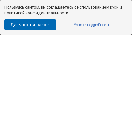
8 800 333 08 45
Пользуясь сайтом, вы соглашаетесь с использованием куки и
политикой конфиденциальности
info@kotofey.ru
Магазины в Москва (50)
Узнать подробнее
Да, я соглашаюсь
Интернет-магазин
+7 495 212-93-79
shop@kotofey.ru
Покупателям
О компании
Партнерам