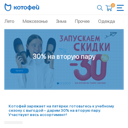
0
Лето
Межсезонье
Зима
Прочее
Одежда
Рю
30% на вторую пару
Котофей заряжает на пятёрки: готовьтесь к учебному
сезону с выгодой – дарим 30% на вторую пару.
Участвует весь ассортимент!