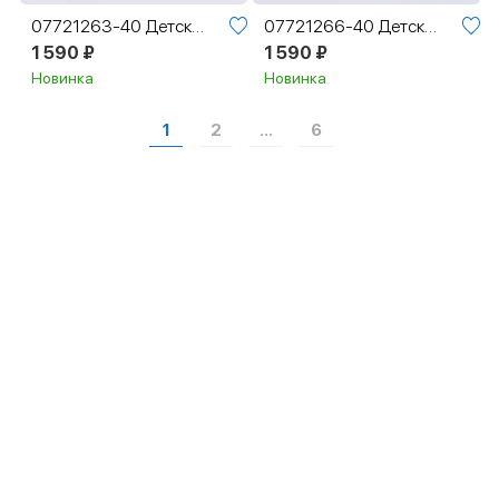
07721263-40 Детские варежки на зиму для мальчика
07721266-40 Детские варежки на зиму для мальчика
1 590 ₽
1 590 ₽
Новинка
Новинка
1
2
...
6