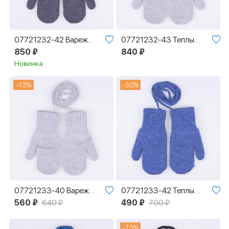
07721232-42 Варежки двухслойные из шерсти мериноса темно-серый
07721232-43 Теплые варежки из шерсти мериноса серый
850 ₽
840 ₽
Новинка
-13%
-30%
07721233-40 Варежки детские однослойные серый
07721233-42 Теплые варежки из шерсти мериноса синий
560 ₽
640 ₽
490 ₽
700 ₽
-13%