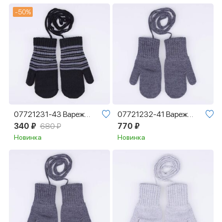
-50%
07721231-43 Варежки детские однослойные чер-сер
07721232-41 Варежки однослойные из шерсти мериноса темно-серый
340 ₽
680 ₽
770 ₽
Новинка
Новинка