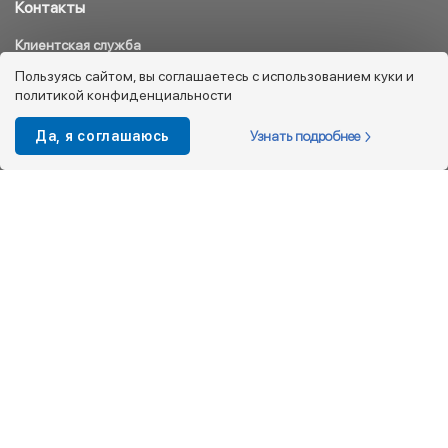
Контакты
Клиентская служба
8 800 333 08 45
Пользуясь сайтом, вы соглашаетесь с использованием куки и
политикой конфиденциальности
info@kotofey.ru
Магазины в Москва (50)
Узнать подробнее
Да, я соглашаюсь
Интернет-магазин
+7 495 212-93-79
shop@kotofey.ru
Покупателям
О компании
Партнерам