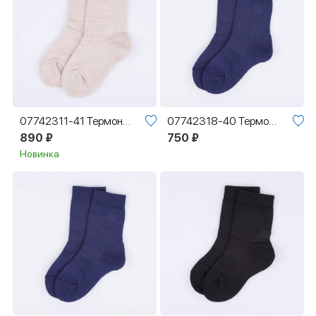
07742311-41 Термоноски Котофей Шерсть бежевый
07742318-40 Термоноски Котофей Спорт темно-синий
890 ₽
750 ₽
Новинка