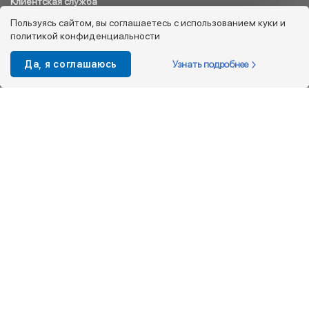
Клиентская служба
8 800 333 08 45
Пользуясь сайтом, вы соглашаетесь с использованием куки и
политикой конфиденциальности
info@kotofey.ru
Магазины в Москва (50)
Узнать подробнее
Да, я соглашаюсь
Интернет-магазин
+7 495 212-93-79
shop@kotofey.ru
Покупателям
О компании
Партнерам