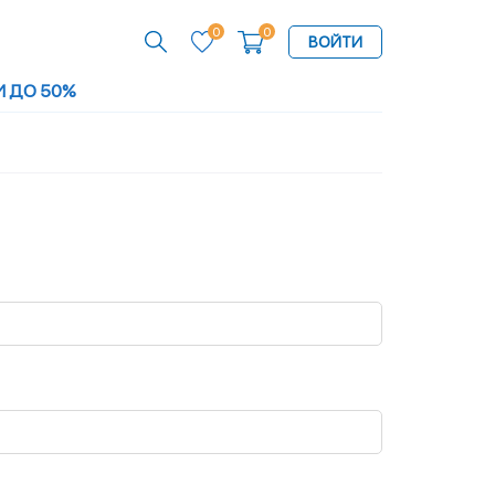
0
0
ВОЙТИ
И ДО 50%