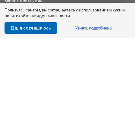
Клиентская служба
8 800 333 08 45
Пользуясь сайтом, вы соглашаетесь с использованием куки и
политикой конфиденциальности
info@kotofey.ru
Магазины в Москва (50)
Узнать подробнее
Да, я соглашаюсь
Интернет-магазин
+7 495 212-93-79
shop@kotofey.ru
Покупателям
О компании
Партнерам