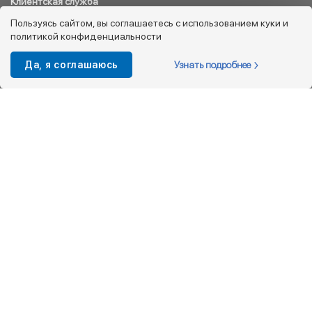
Клиентская служба
8 800 333 08 45
Пользуясь сайтом, вы соглашаетесь с использованием куки и
политикой конфиденциальности
info@kotofey.ru
Магазины в Москва (50)
Узнать подробнее
Да, я соглашаюсь
Интернет-магазин
+7 495 212-93-79
shop@kotofey.ru
Покупателям
О компании
Партнерам