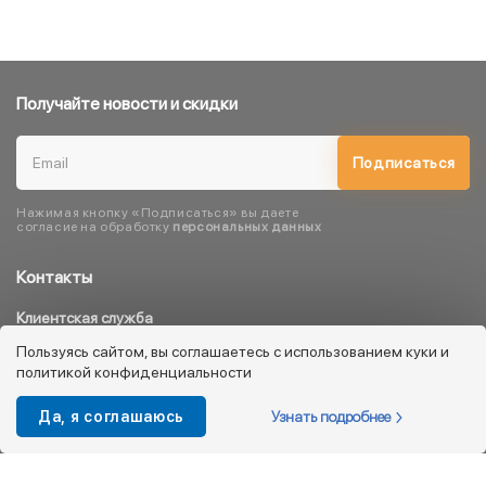
Получайте новости и скидки
Подписаться
Нажимая кнопку «Подписаться» вы даете
согласие на обработку
персональных данных
Контакты
Клиентская служба
8 800 333 08 45
Пользуясь сайтом, вы соглашаетесь с использованием куки и
политикой конфиденциальности
info@kotofey.ru
Магазины в Москва (50)
Узнать подробнее
Да, я соглашаюсь
Интернет-магазин
+7 495 212-93-79