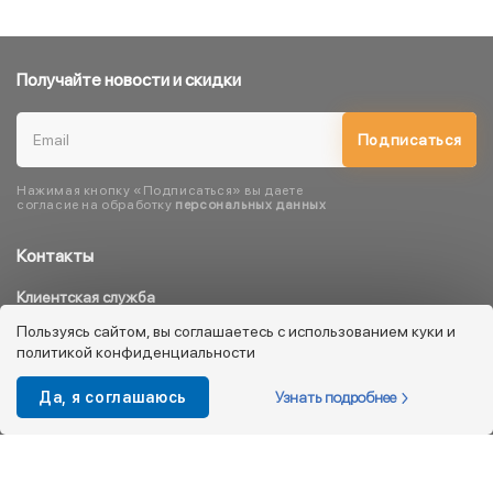
Получайте новости и скидки
Подписаться
Нажимая кнопку «Подписаться» вы даете
согласие на обработку
персональных данных
Контакты
Клиентская служба
8 800 333 08 45
Пользуясь сайтом, вы соглашаетесь с использованием куки и
политикой конфиденциальности
info@kotofey.ru
Магазины в Москва (50)
Узнать подробнее
Да, я соглашаюсь
Интернет-магазин
+7 495 212-93-79
shop@kotofey.ru