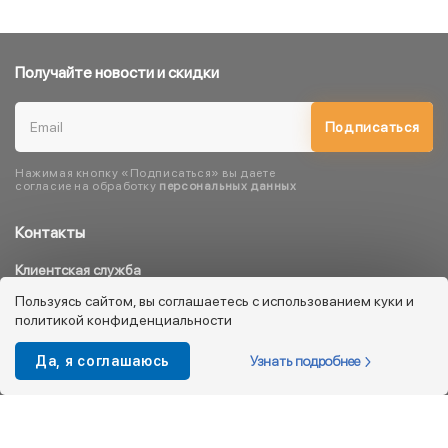
Получайте новости и скидки
Подписаться
Нажимая кнопку «Подписаться» вы даете
согласие на обработку
персональных данных
Контакты
Клиентская служба
8 800 333 08 45
Пользуясь сайтом, вы соглашаетесь с использованием куки и
политикой конфиденциальности
info@kotofey.ru
Магазины в Москва (50)
Узнать подробнее
Да, я соглашаюсь
Интернет-магазин
+7 495 212-93-79
shop@kotofey.ru