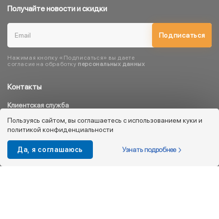
Получайте новости и скидки
Подписаться
Нажимая кнопку «Подписаться» вы даете
согласие на обработку
персональных данных
Контакты
Клиентская служба
8 800 333 08 45
Пользуясь сайтом, вы соглашаетесь с использованием куки и
политикой конфиденциальности
info@kotofey.ru
Магазины в Москва (50)
Узнать подробнее
Да, я соглашаюсь
Интернет-магазин
+7 495 212-93-79
shop@kotofey.ru