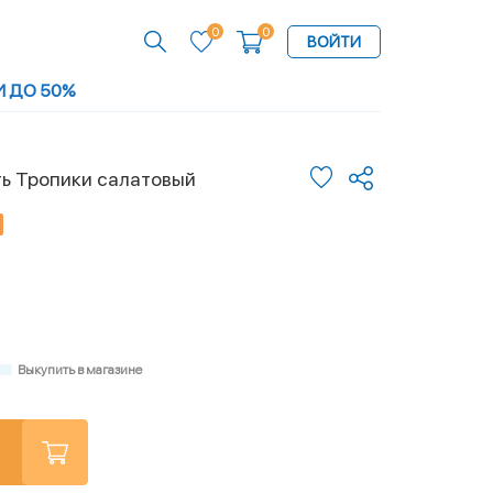
0
0
ВОЙТИ
И ДО 50%
ь Тропики салатовый
Выкупить в магазине