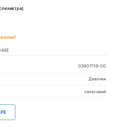
слезавтра)
окании!
НИЕ
03807118-00
Девочки
салатовый
АРЕ