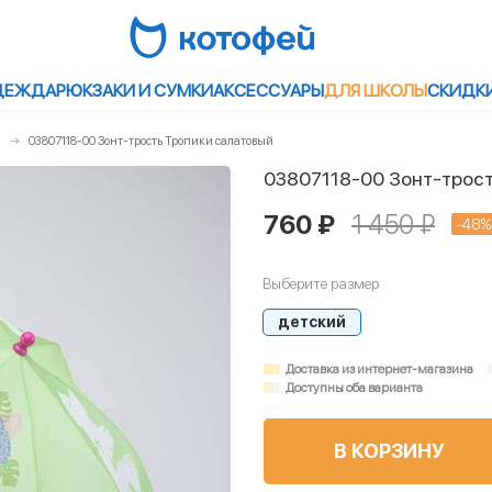
ДЕЖДА
РЮКЗАКИ И СУМКИ
АКСЕССУАРЫ
ДЛЯ ШКОЛЫ
СКИДК
ы
03807118-00 Зонт-трость Тропики салатовый
03807118-00 Зонт-трост
760 ₽
1 450 ₽
-48%
Выберите размер
детский
Доставка из интернет-магазина
Доступны оба варианта
В КОРЗИНУ