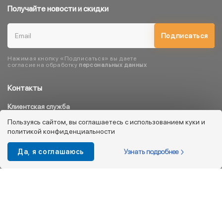
Получайте новости и скидки
Подписаться
Нажимая кнопку «Подписаться» вы даете
согласие на обработку
персональных данных
Контакты
Клиентская служба
8 800 333 08 45
Пользуясь сайтом, вы соглашаетесь с использованием куки и
политикой конфиденциальности
info@kotofey.ru
Магазины в Москва (50)
Узнать подробнее
Да, я соглашаюсь
Интернет-магазин
+7 495 212-93-79
shop@kotofey.ru