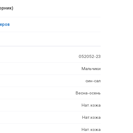
орник)
еров
052052-23
Мальчики
син-сал
Весна-осень
Нат. кожа
Нат.кожа
Нат. кожа