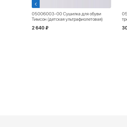
05006003-00 Сушилка для обуви
05
r
Тимсон (детская ультрафиолетовая)
тр
2 640 ₽
3