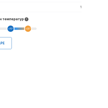
1
н температур
+10 °
+20 °
АРЕ