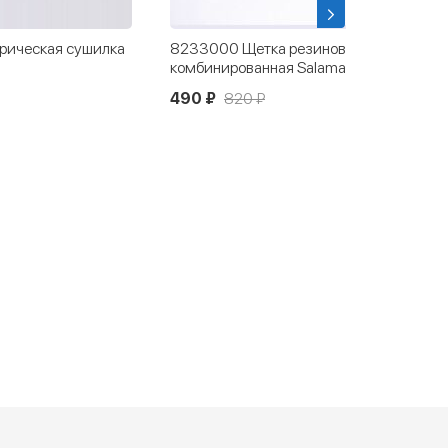
рическая сушилка
8233000 Щетка резиновая
комбинированная Salamander
490 ₽
820 ₽