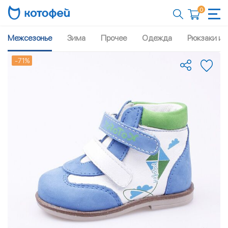
0
Межсезонье
Зима
Прочее
Одежда
Рюкзаки и 
-71%