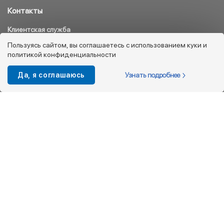
Контакты
Клиентская служба
8 800 333 08 45
Пользуясь сайтом, вы соглашаетесь с использованием куки и
политикой конфиденциальности
info@kotofey.ru
Магазины в Москва (50)
Узнать подробнее
Да, я соглашаюсь
Интернет-магазин
+7 495 212-93-79
shop@kotofey.ru
Покупателям
О компании
Партнерам