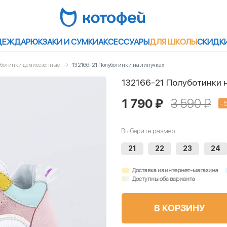
ДЕЖДА
РЮКЗАКИ И СУМКИ
АКСЕССУАРЫ
ДЛЯ ШКОЛЫ
СКИДК
луботинки демисезонные
132166-21 Полуботинки на липучках
132166-21 Полуботинки 
1 790 ₽
3 590 ₽
-
Выберите размер
21
22
23
24
Доставка из интернет-магазина
Доступны оба варианта
В КОРЗИНУ