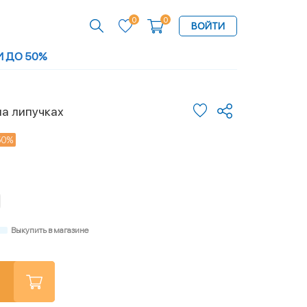
0
0
ВОЙТИ
И ДО 50%
на липучках
50%
Выкупить в магазине