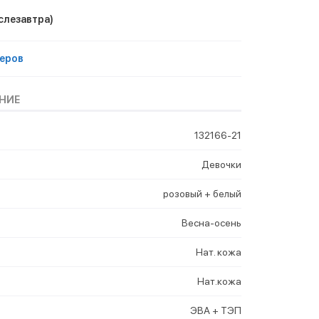
слезавтра)
еров
НИЕ
132166-21
Девочки
розовый + белый
Весна-осень
Нат. кожа
Нат.кожа
ЭВА + ТЭП