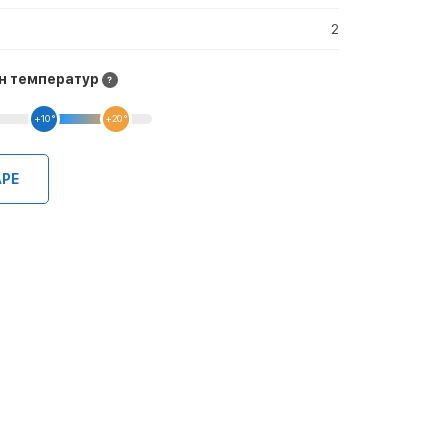
2
н температур
+10 °
+20 °
АРЕ