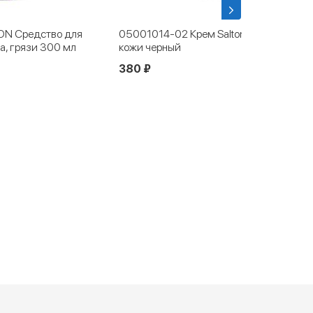
N Средство для
05001014-02 Крем Salton для гладкой
а, грязи 300 мл
кожи черный
380 ₽