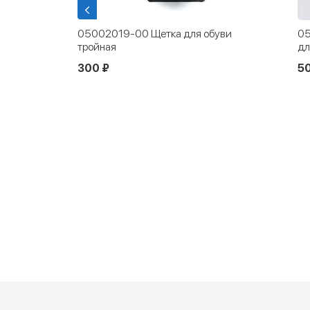
я гладкой
05002019-00 Щетка для обуви
05
тройная
дл
300 ₽
5