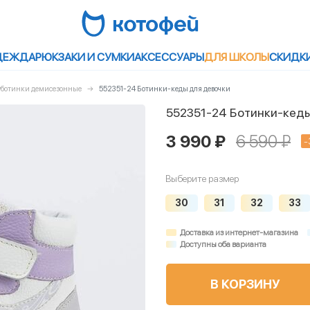
ДЕЖДА
РЮКЗАКИ И СУМКИ
АКСЕССУАРЫ
ДЛЯ ШКОЛЫ
СКИДК
луботинки демисезонные
552351-24 Ботинки-кеды для девочки
552351-24 Ботинки-кеды
3 990 ₽
6 590 ₽
-
Выберите размер
30
31
32
33
Доставка из интернет-магазина
Доступны оба варианта
В КОРЗИНУ