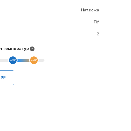
Нат.кожа
ПУ
2
н температур
+10 °
+20 °
АРЕ