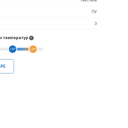
ПУ
3
н температур
+10 °
+20 °
АРЕ