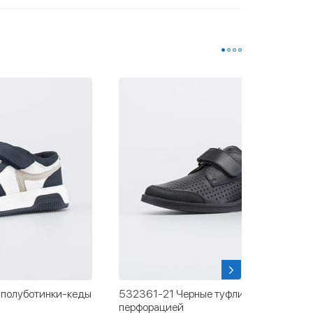
уфли с
531344-11 Текстильные кеды синий