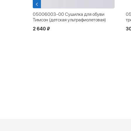
 обуви
05002019-00 Щетка для обуви
8
етовая)
тройная
к
300 ₽
4