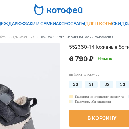
ДЕЖДА
РЮКЗАКИ И СУМКИ
АКСЕССУАРЫ
ДЛЯ ШКОЛЫ
СКИДК
луботинки демисезонные
552360-14 Кожаные ботинки-кеды Драйвер стиля
552360-14 Кожаные бот
6 790 ₽
Новинка
Выберите размер
30
31
32
33
Доставка из интернет-магазина
Доступны оба варианта
В КОРЗИНУ