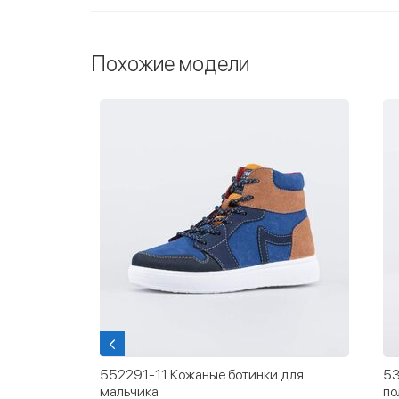
Похожие модели
для
532338-22 Зеленые велюровые
53
полуботинки-кеды
дл