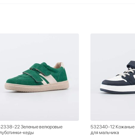
2340-12 Кожаные полуботинки-кеды
532361-21 Черные т
я мальчика
перфорацией