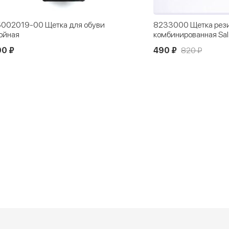
233000 Щетка резиновая
05006001-40 Элект
омбинированная Salamander
для обуви 13 см
90 ₽
820 ₽
500 ₽