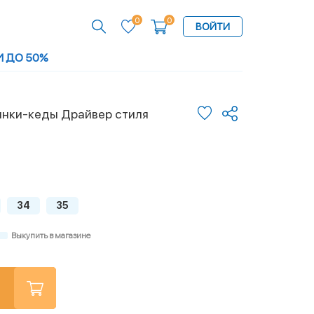
0
0
ВОЙТИ
И ДО 50%
инки-кеды Драйвер стиля
34
35
Выкупить в магазине