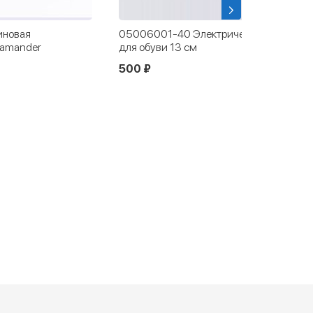
рическая сушилка
05006003-00 Сушилка для обуви
Тимсон (детская ультрафиолетовая)
2 640 ₽