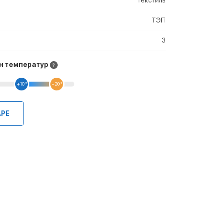
ТЭП
3
н температур
+10 °
+20 °
АРЕ