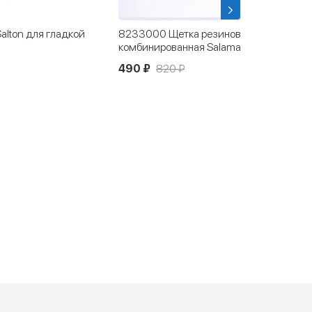
lton для гладкой
8233000 Щетка резиновая
комбинированная Salamander
490 ₽
820 ₽