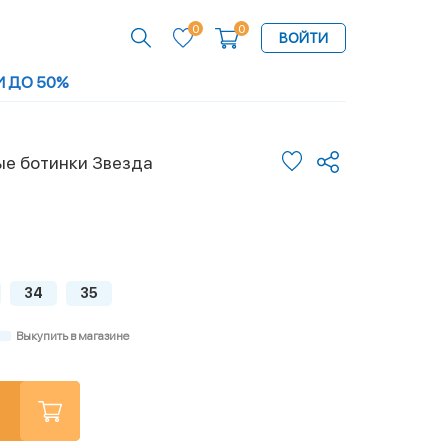
0
0
ВОЙТИ
И ДО 50%
е ботинки Звезда
34
35
Выкупить в магазине