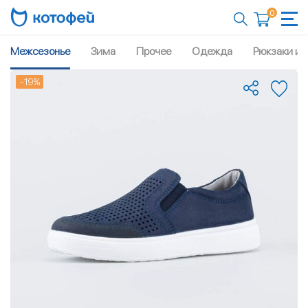
0
Межсезонье
Зима
Прочее
Одежда
Рюкзаки и 
-19%