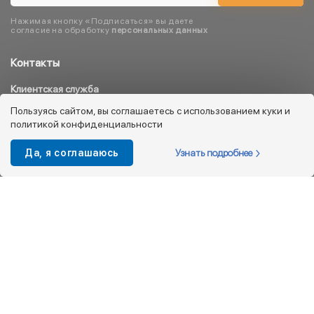
Нажимая кнопку «Подписаться» вы даете
согласие на обработку
персональных данных
Контакты
Клиентская служба
8 800 333 08 45
Пользуясь сайтом, вы соглашаетесь с использованием куки и
политикой конфиденциальности
info@kotofey.ru
Магазины в Москва (50)
Узнать подробнее
Да, я соглашаюсь
Интернет-магазин
+7 495 212-93-79
shop@kotofey.ru
Покупателям