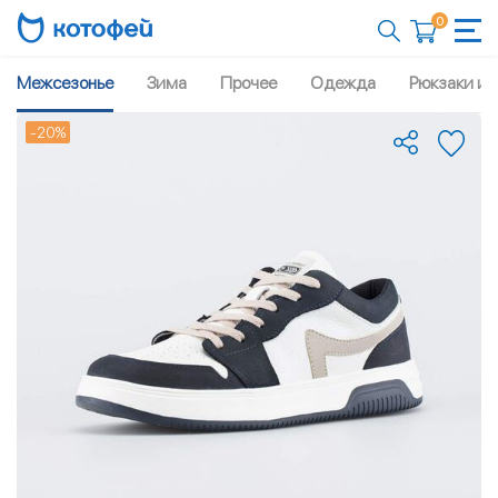
0
Межсезонье
Зима
Прочее
Одежда
Рюкзаки и 
-20%