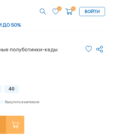
0
0
ВОЙТИ
И ДО 50%
ные полуботинки-кеды
40
Выкупить в магазине