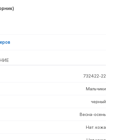
орник)
еров
НИЕ
732422-22
Мальчики
черный
Весна-осень
Нат. кожа
Нат.кожа