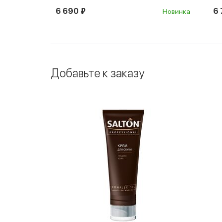
6 690 ₽
6 
 в Котофей
Новинка
Добавьте к заказу