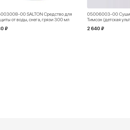
003008-00 SALTON Средство для
05006003-00 Сушил
щиты от воды, снега, грязи 300 мл
Тимсон (детская уль
0 ₽
2 640 ₽