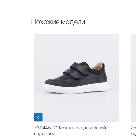
Похожие модели
инки на
732445-21 Кожаные кеды с белой
75
подошвой
ке