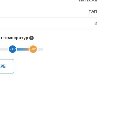
ТЭП
3
н температур
+10 °
+20 °
АРЕ