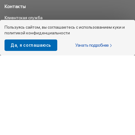
Контакты
Клиентская служба
8 800 333 08 45
Пользуясь сайтом, вы соглашаетесь с использованием куки и
политикой конфиденциальности
info@kotofey.ru
Магазины в Москва (50)
Узнать подробнее
Да, я соглашаюсь
Интернет-магазин
+7 495 212-93-79
shop@kotofey.ru
Покупателям
О компании
Партнерам