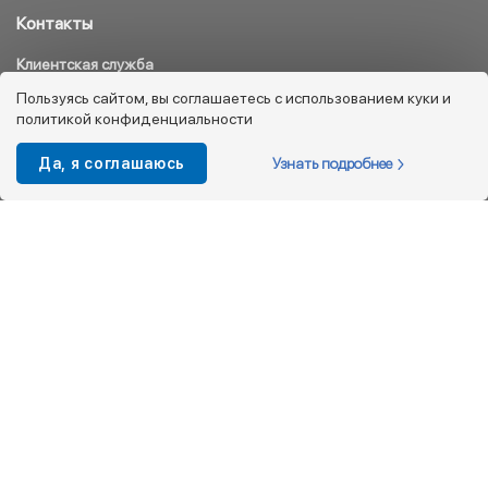
Контакты
Клиентская служба
8 800 333 08 45
Пользуясь сайтом, вы соглашаетесь с использованием куки и
политикой конфиденциальности
info@kotofey.ru
Магазины в Москва (50)
Узнать подробнее
Да, я соглашаюсь
Интернет-магазин
+7 495 212-93-79
shop@kotofey.ru
Покупателям
О компании
Партнерам