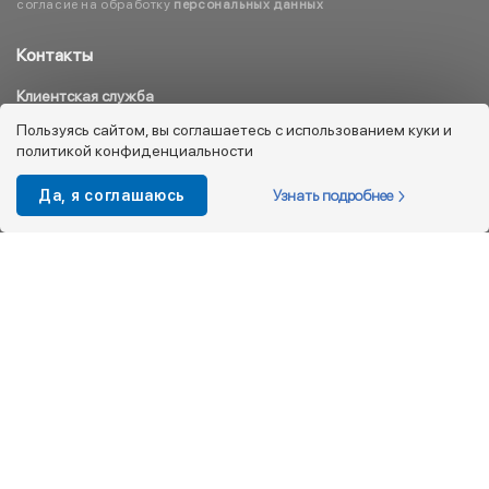
согласие на обработку
персональных данных
Контакты
Клиентская служба
8 800 333 08 45
Пользуясь сайтом, вы соглашаетесь с использованием куки и
политикой конфиденциальности
info@kotofey.ru
Магазины в Москва (50)
Узнать подробнее
Да, я соглашаюсь
Интернет-магазин
+7 495 212-93-79
shop@kotofey.ru
Покупателям
О компании