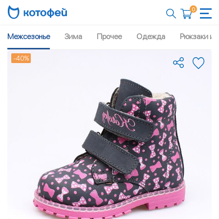
0
Межсезонье
Зима
Прочее
Одежда
Рюкзаки и 
-40%