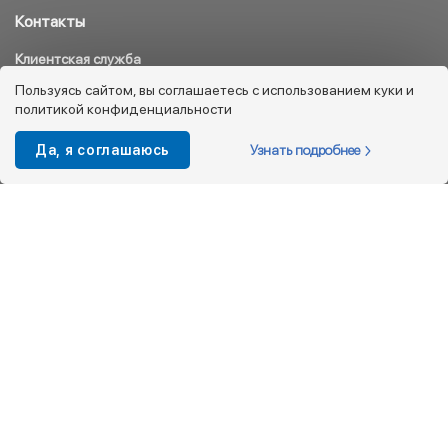
Контакты
Клиентская служба
8 800 333 08 45
Пользуясь сайтом, вы соглашаетесь с использованием куки и
политикой конфиденциальности
info@kotofey.ru
Магазины в Москва (50)
Узнать подробнее
Да, я соглашаюсь
Интернет-магазин
+7 495 212-93-79
shop@kotofey.ru
Покупателям
О компании
Партнерам