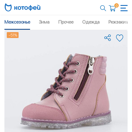
0
Межсезонье
Зима
Прочее
Одежда
Рюкзаки и 
-51%