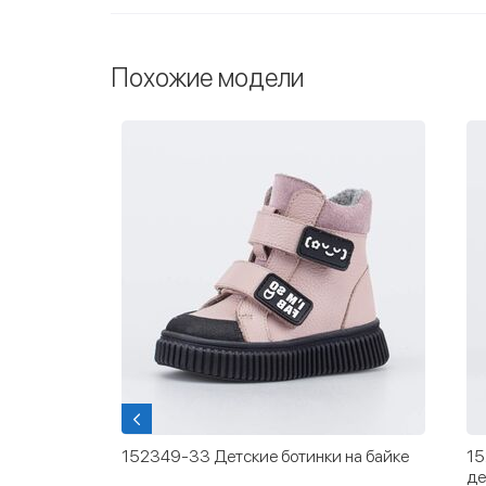
Похожие модели
ные
152349-33 Детские ботинки на байке
15
де