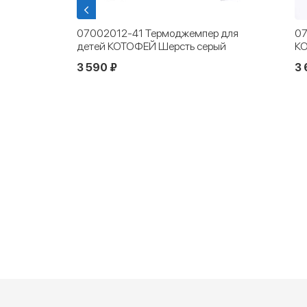
ы для
07002012-41 Термоджемпер для
07
Й Комфорт
детей КОТОФЕЙ Шерсть серый
КО
3 590 ₽
3 