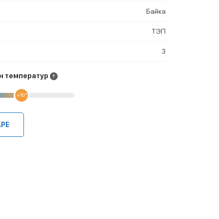
Байка
ТЭП
3
н температур
+10 °
АРЕ