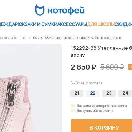
ДЕЖДА
РЮКЗАКИ И СУМКИ
АКСЕССУАРЫ
ДЛЯ ШКОЛЫ
СКИДК
пожки утепленные
152292-38 Утепленные ботинки на липучках на осень/весну
152292-38 Утепленные бо
весну
2 850 ₽
5 690 ₽
-
Выберите размер
21
22
23
24
Доставка из интернет-магазина
Доступны оба варианта
В КОРЗИНУ