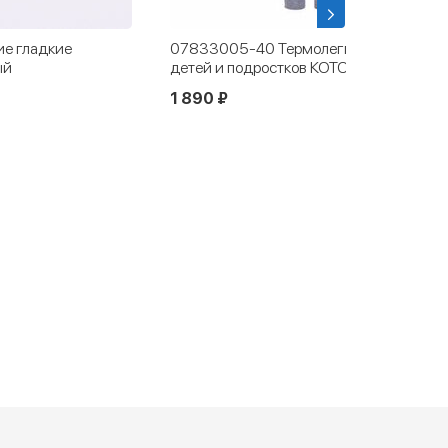
е гладкие
07833005-40 Термолеггинсы для
ый
детей и подростков КОТОФЕЙ Комфорт
1 890 ₽