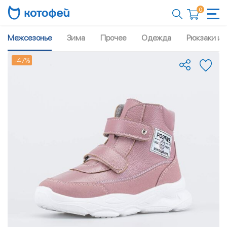
0
Межсезонье
Зима
Прочее
Одежда
Рюкзаки и 
-47%