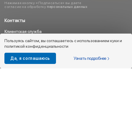
Нажимая кнопку «Подписаться» вы даете
согласие на обработку
персональных данных
Контакты
Клиентская служба
8 800 333 08 45
Пользуясь сайтом, вы соглашаетесь с использованием куки и
политикой конфиденциальности
info@kotofey.ru
Магазины в Москва (50)
Узнать подробнее
Да, я соглашаюсь
Интернет-магазин
+7 495 212-93-79
shop@kotofey.ru
Покупателям
О компании