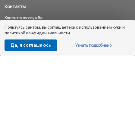
Контакты
Клиентская служба
8 800 333 08 45
Пользуясь сайтом, вы соглашаетесь с использованием куки и
политикой конфиденциальности
info@kotofey.ru
Магазины в Москва (50)
Узнать подробнее
Да, я соглашаюсь
Интернет-магазин
+7 495 212-93-79
shop@kotofey.ru
Покупателям
О компании
Партнерам