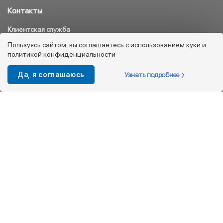
Контакты
Клиентская служба
8 800 333 08 45
Пользуясь сайтом, вы соглашаетесь с использованием куки и
политикой конфиденциальности
info@kotofey.ru
Магазины в Москва (50)
Узнать подробнее
Да, я соглашаюсь
Интернет-магазин
+7 495 212-93-79
shop@kotofey.ru
Покупателям
О компании
Партнерам