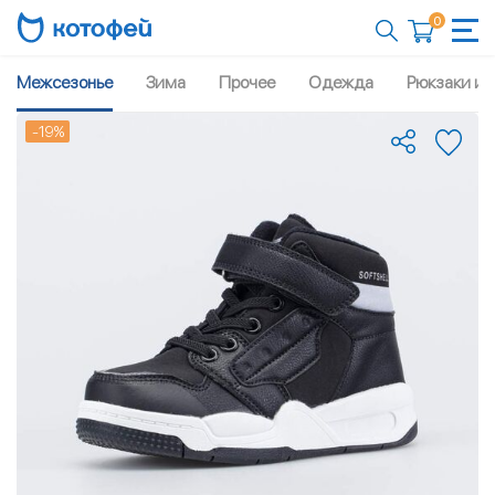
0
Межсезонье
Зима
Прочее
Одежда
Рюкзаки и 
-19%