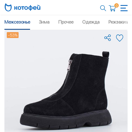
0
Межсезонье
Зима
Прочее
Одежда
Рюкзаки и 
-53%