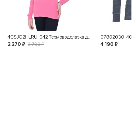
4CSJG2HLRU-042 Термоводолазка для девочек - подростков NORVEG Soft Teens розовый
2 270 ₽
3 790 ₽
4 190 ₽