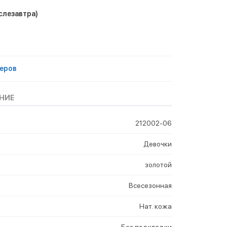
слезавтра)
еров
НИЕ
212002-06
Девочки
золотой
Всесезонная
Нат. кожа
Без подкладки