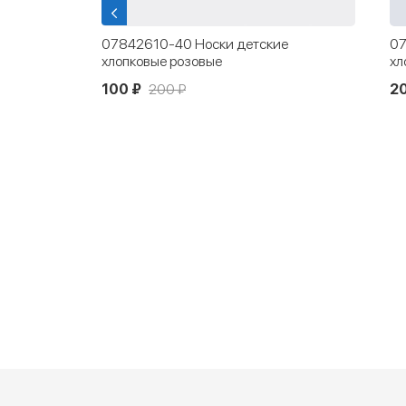
е
07042464-40 Носки детские
07
хлопковые сетка белые
фи
200 ₽
9