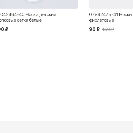
842475-41 Носки детские с хлопком
07842510-40 Высоки
олетовые
Банты
0 ₽
150 ₽
70 ₽
150 ₽