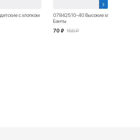
е хлопковые носки
07842610-40 Носки детские
хлопковые розовые
100 ₽
200 ₽