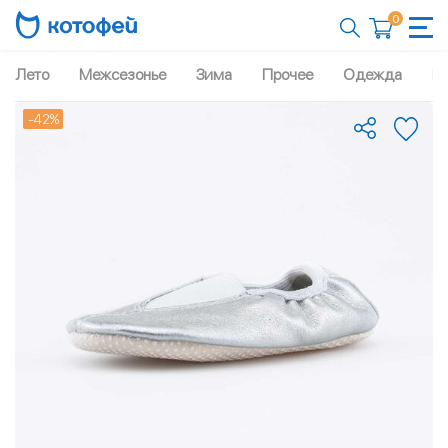
0
Лето
Межсезонье
Зима
Прочее
Одежда
Рю
-42%