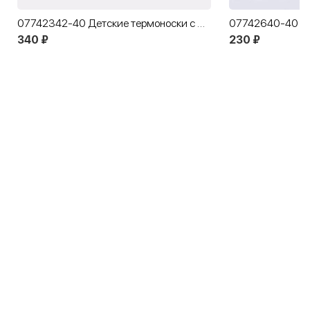
07742342-40 Детские термоноски с махрой MF черный
340 ₽
230 ₽