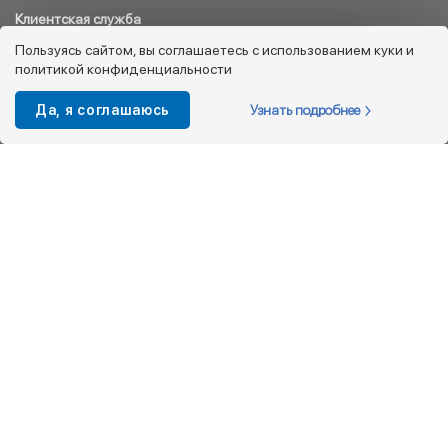
Клиентская служба
8 800 333 08 45
Пользуясь сайтом, вы соглашаетесь с использованием куки и
политикой конфиденциальности
info@kotofey.ru
Магазины в Москва (50)
Узнать подробнее
Да, я соглашаюсь
Интернет-магазин
+7 495 212-93-79
shop@kotofey.ru
Покупателям
О компании
Партнерам