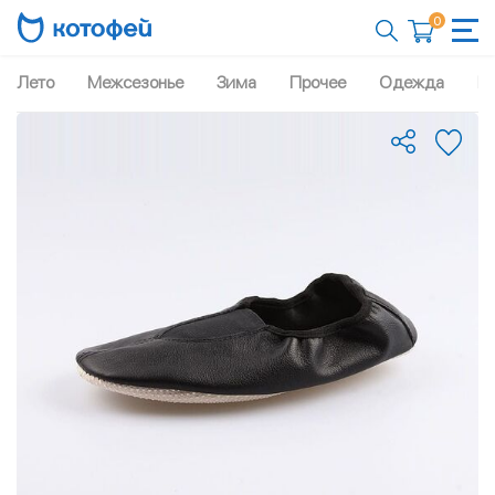
0
Лето
Межсезонье
Зима
Прочее
Одежда
Рю