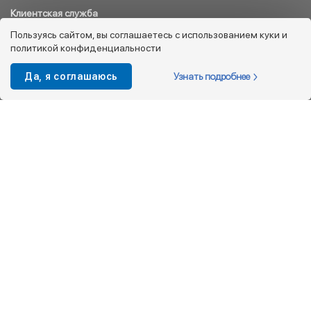
Клиентская служба
8 800 333 08 45
Пользуясь сайтом, вы соглашаетесь с использованием куки и
политикой конфиденциальности
info@kotofey.ru
Магазины в Москва (50)
Узнать подробнее
Да, я соглашаюсь
Интернет-магазин
+7 495 212-93-79
shop@kotofey.ru
Покупателям
О компании
Партнерам