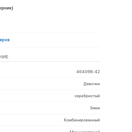
орник)
еров
НИЕ
464098-42
Девочки
серебристый
Зима
Комбинированный
Мех шерстяной