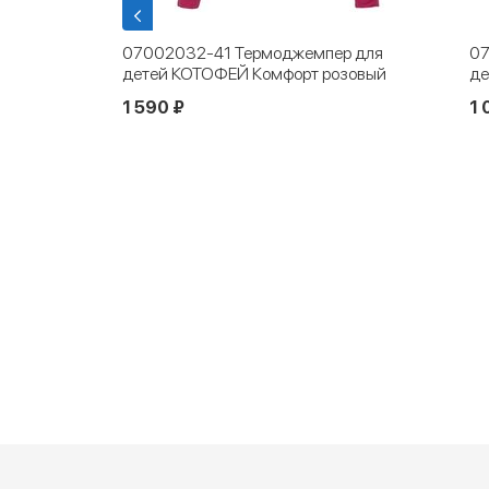
детей и
07002032-41 Термоджемпер для
07
 серо-
детей КОТОФЕЙ Комфорт розовый
де
1 590 ₽
1 