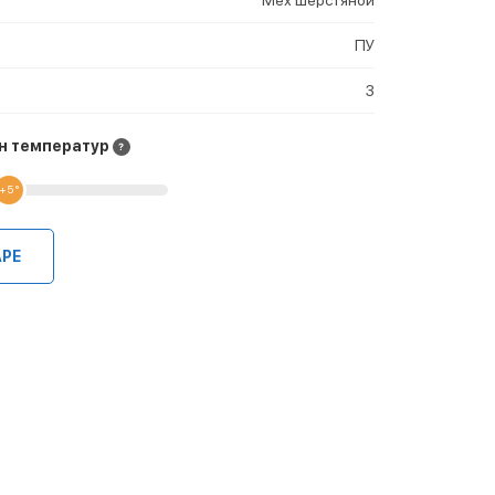
ПУ
3
н температур
+5 °
АРЕ