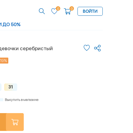
0
0
ВОЙТИ
И ДО 50%
девочки серебристый
-19%
31
Выкупить в магазине