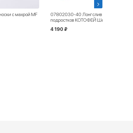
оски с махрой MF
07802030-40 Лонгслив для детей и
подростков КОТОФЕЙ Шерсть серо-
черный
4 190 ₽