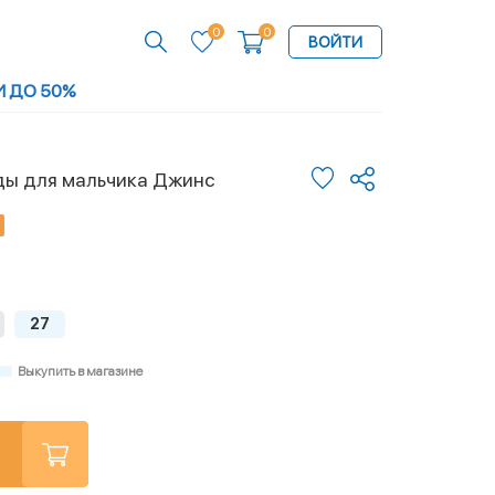
0
0
ВОЙТИ
И ДО 50%
ды для мальчика Джинс
27
Выкупить в магазине