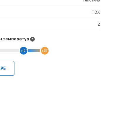
ПВХ
2
н температур
+15 °
+25 °
АРЕ