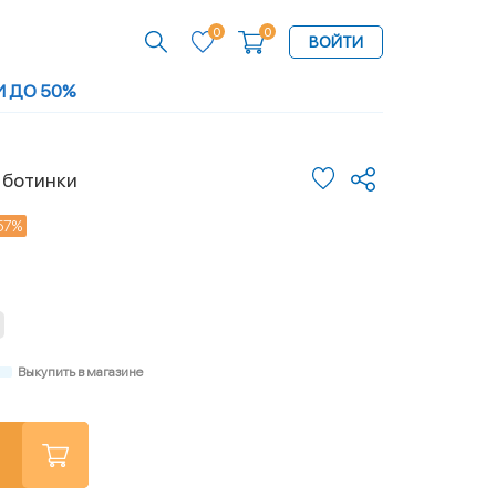
0
0
ВОЙТИ
И ДО 50%
 ботинки
57%
Выкупить в магазине