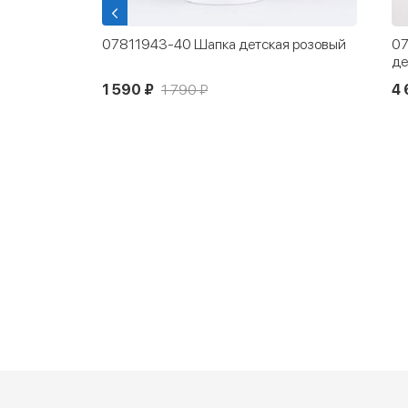
 розовый
07811943-40 Шапка детская розовый
07
де
1 590 ₽
1 790 ₽
4 