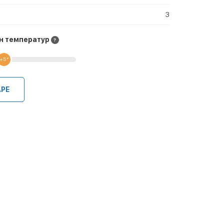
3
н температур
+5 °
АРЕ