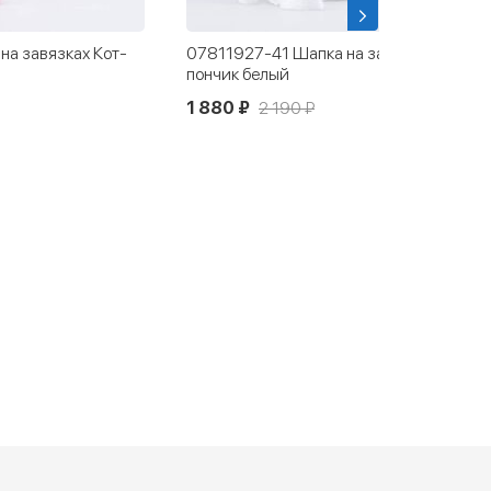
а завязках Кот-
07811927-41 Шапка на завязках Кот-
пончик белый
1 880 ₽
2 190 ₽