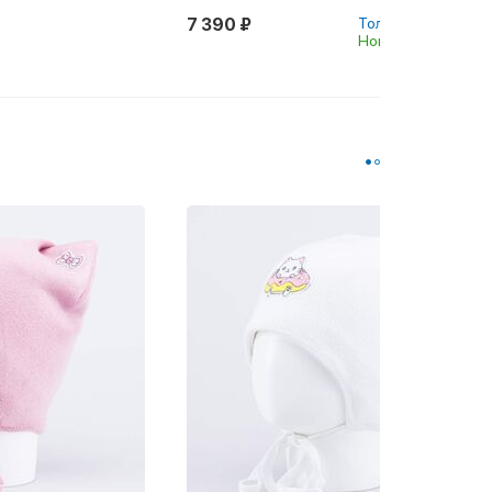
7 390 ₽
Только в Котофей
Новинка