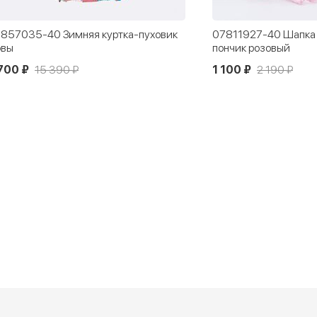
857035-40 Зимняя куртка-пуховик
07811927-40 Шапка н
овы
пончик розовый
700 ₽
15 390 ₽
1 100 ₽
2 190 ₽