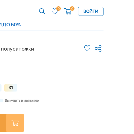
0
0
ВОЙТИ
И ДО 50%
 полусапожки
31
Выкупить в магазине