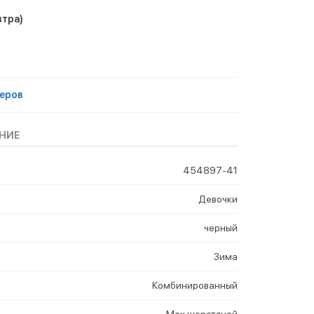
втра)
еров
НИЕ
454897-41
Девочки
черный
Зима
Комбинированный
Мех шерстяной