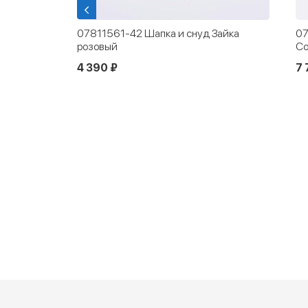
ках Кот-
07811561-42 Шапка и снуд Зайка
07
розовый
С
4 390 ₽
7 