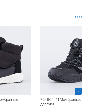
мембранные
754964-41 Мембранные ботинки для
и
девочки