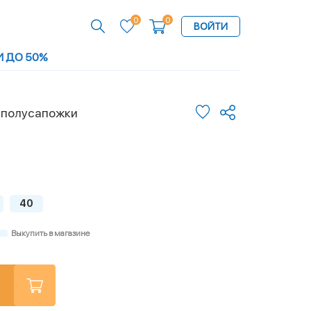
0
0
ВОЙТИ
И ДО 50%
 полусапожки
40
Выкупить в магазине