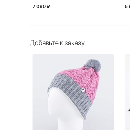
7 090 ₽
5 
 в Котофей
Добавьте к заказу