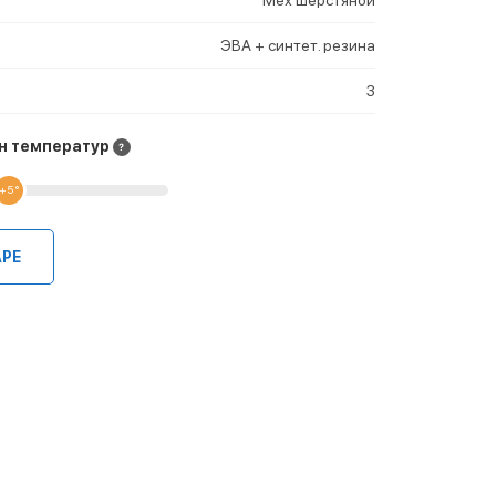
ЭВА + синтет. резина
3
н температур
+5 °
АРЕ