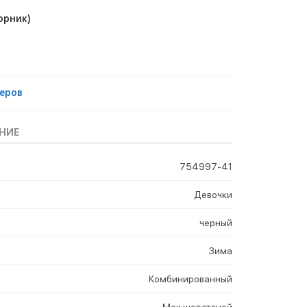
орник)
еров
НИЕ
754997-41
Девочки
черный
Зима
Комбинированный
Мех шерстяной