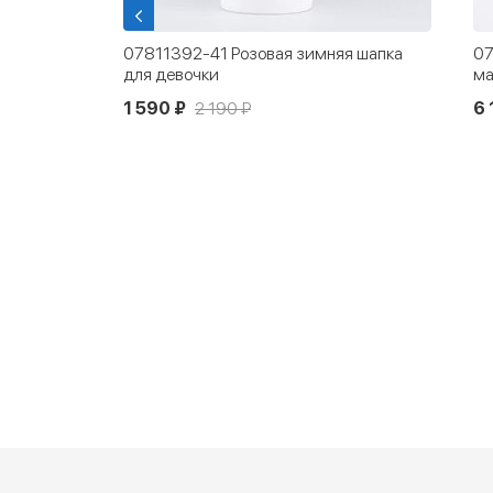
ка
07811392-41 Розовая зимняя шапка
07
розовый
для девочки
ма
1 590 ₽
2 190 ₽
6 