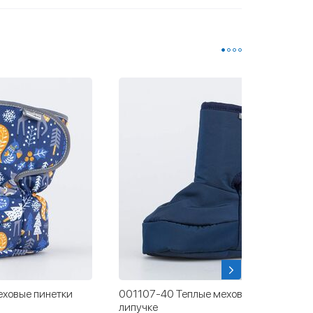
еховые пинетки
001107-40 Теплые меховые пинетки на
липучке