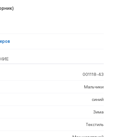
орник)
еров
НИЕ
001118-43
Мальчики
синий
Зима
Текстиль
Мех шерстяной