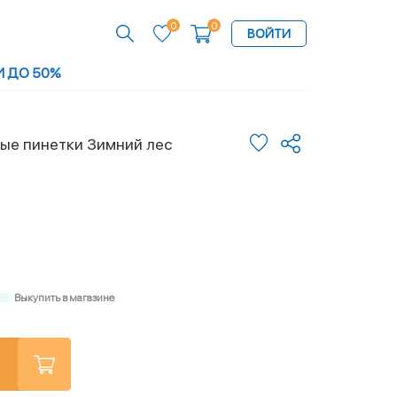
0
0
ВОЙТИ
И ДО 50%
ые пинетки Зимний лес
Выкупить в магазине