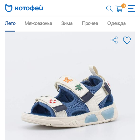
0
Лето
Межсезонье
Зима
Прочее
Одежда
Рю