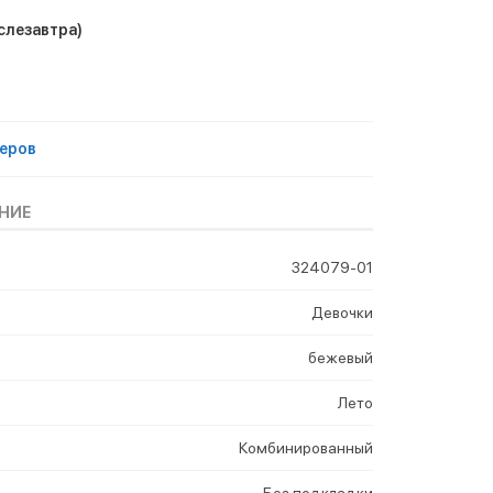
слезавтра)
еров
НИЕ
324079-01
Девочки
бежевый
Лето
Комбинированный
Без подкладки