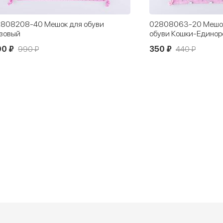
808208-40 Мешок для обуви
02808063-20 Мешок
зовый
обуви Кошки-Едино
00 ₽
990 ₽
350 ₽
440 ₽