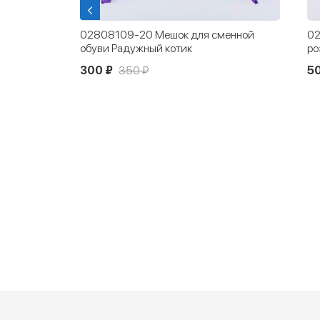
 обуви
02808109-20 Мешок для сменной
02
обуви Радужный котик
ро
300 ₽
350 ₽
5