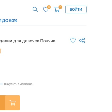
0
0
ВОЙТИ
И ДО 50%
далии для девочек Пончик
Выкупить в магазине