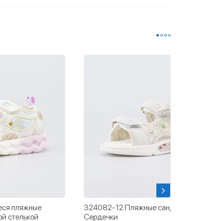
еся пляжные
324082-12 Пляжные сандалии с LED
ой стелькой
Сердечки