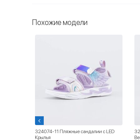
Похожие модели
и с LED
324074-11 Пляжные сандалии с LED
32
Крылья
Ве