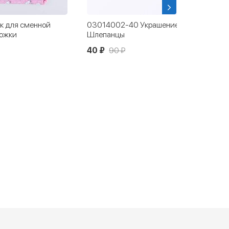
 для сменной
03014002-40 Украшение для обуви
рожки
Шлепанцы
40 ₽
90 ₽