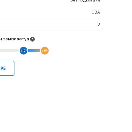
ЭВА
3
н температур
+15 °
+35 °
АРЕ