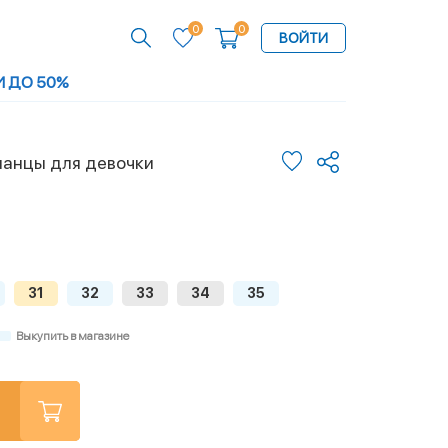
0
0
ВОЙТИ
И ДО 50%
панцы для девочки
31
32
33
34
35
Выкупить в магазине