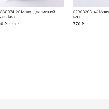
808074-20 Мешок для сменной
02808203-40 Мешок
уви Лама
кота
90 ₽
570 ₽
770 ₽