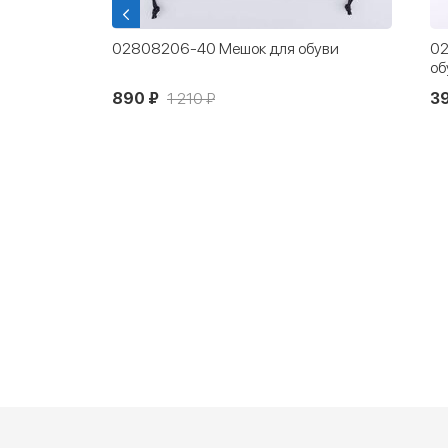
енной
02808206-40 Мешок для обуви
02
об
890 ₽
1 210 ₽
3