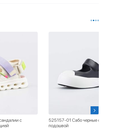
сандалии с
525157-01 Сабо черные с белой
цией
подошвой