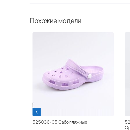
Похожие модели
и для
525036-05 Сабо пляжные
52
Ор