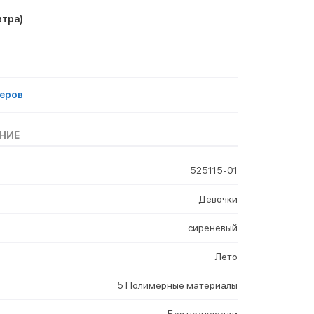
втра)
еров
НИЕ
525115-01
Девочки
сиреневый
Лето
5 Полимерные материалы
Без подкладки