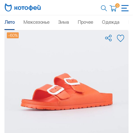
0
Лето
Межсезонье
Зима
Прочее
Одежда
Рю
-60%