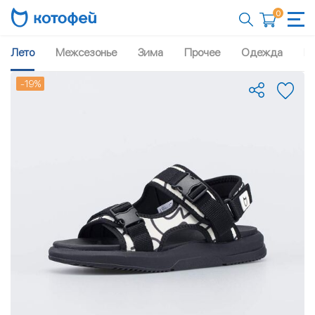
0
Лето
Межсезонье
Зима
Прочее
Одежда
Рю
-19%