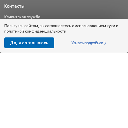
Контакты
Клиентская служба
8 800 333 08 45
Пользуясь сайтом, вы соглашаетесь с использованием куки и
политикой конфиденциальности
info@kotofey.ru
Магазины в Москва (50)
Узнать подробнее
Да, я соглашаюсь
Интернет-магазин
+7 495 212-93-79
shop@kotofey.ru
Покупателям
О компании
Партнерам