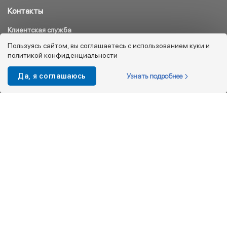
Контакты
Клиентская служба
8 800 333 08 45
Пользуясь сайтом, вы соглашаетесь с использованием куки и
политикой конфиденциальности
info@kotofey.ru
Магазины в Москва (50)
Узнать подробнее
Да, я соглашаюсь
Интернет-магазин
+7 495 212-93-79
shop@kotofey.ru
Покупателям
О компании
Партнерам