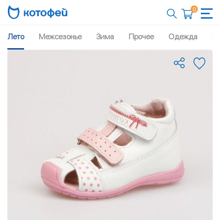
0
Лето
Межсезонье
Зима
Прочее
Одежда
Рю